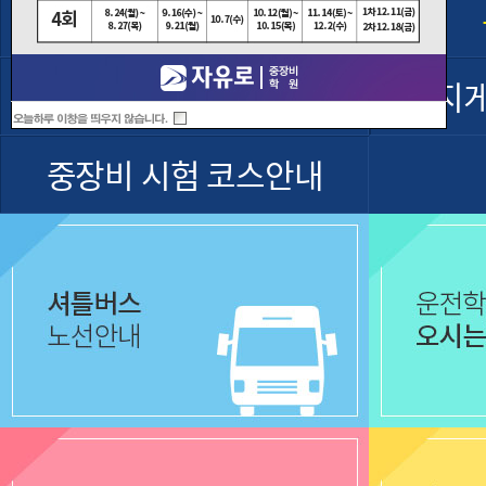
셔틀버스운행
굴착기 운전기능사
지
중장비 시험 코스안내