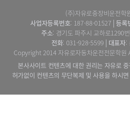
(주)자유로중장비운전학
사업자등록번호
: 187-88-01527│
등록
주소
: 경기도 파주시 교하로1290번길
전화
: 031-928-5599│
대표자
:
Copyright 2014 자유로자동차운전전문학원 All 
본사사이트 컨텐츠에 대한 권리는 자유로 중
허가없이 컨텐츠의 무단복제 및 사용을 하시면