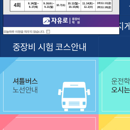
셔틀버스운행
굴착기 운전기능사
지
중장비 시험 코스안내