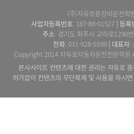
(주)자유로중장비운전학
사업자등록번호
: 187-88-01527│
등록
주소
: 경기도 파주시 교하로1290번길
전화
: 031-928-5599│
대표자
:
Copyright 2014 자유로자동차운전전문학원 All 
본사사이트 컨텐츠에 대한 권리는 자유로 중
허가없이 컨텐츠의 무단복제 및 사용을 하시면